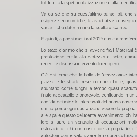
folclore, alla spettacolarizzazione e alla mercifi
Va da sé che su quest’ultimo punto, più che s
esigenze economiche, le aspettative conseguenti ag
varianti che determinano la scelta di campo.
E quindi, a pochi mesi dal 2019 quale atmosfera s
Lo stato d’animo che si avverte fra i Materani è 
prestazione mista alla certezza di poter, com
recenti e discussi interventi di recupero.
C’è chi teme che la bolla dell’eccezionale inte
piazze e le strade rese irriconoscibili e, quasi,
spuntano come funghi, a tempo quasi scaduto; 
finale accettabile e onorevole, confidando in un 
confida nei ministri interessati del nuovo governo
chi ha perso ogni speranza di vedere la propria c
alle spalle questo deludente avvenimento; chi ha 
loro si apre un ventaglio di occupazioni molto
ristorazione; chi non nasconde la propria insoff
autoctoni come valorizzare la propria cultura,