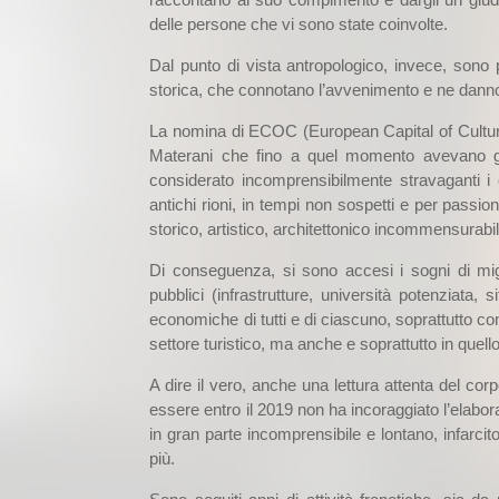
delle persone che vi sono state coinvolte.
Dal punto di vista antropologico, invece, sono p
storica, che connotano l’avvenimento e ne danno
La nomina di ECOC (European Capital of Culture
Materani che fino a quel momento avevano g
considerato incomprensibilmente stravaganti i c
antichi rioni, in tempi non sospetti e per passio
storico, artistico, architettonico incommensurabil
Di conseguenza, si sono accesi i sogni di mig
pubblici (infrastrutture, università potenziata, s
economiche di tutti e di ciascuno, soprattutto con
settore turistico, ma anche e soprattutto in quello
A dire il vero, anche una lettura attenta del cor
essere entro il 2019 non ha incoraggiato l’elabora
in gran parte incomprensibile e lontano, infarci
più.