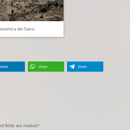
oramica dei Sassi
share
share
share
ed fields are marked
*