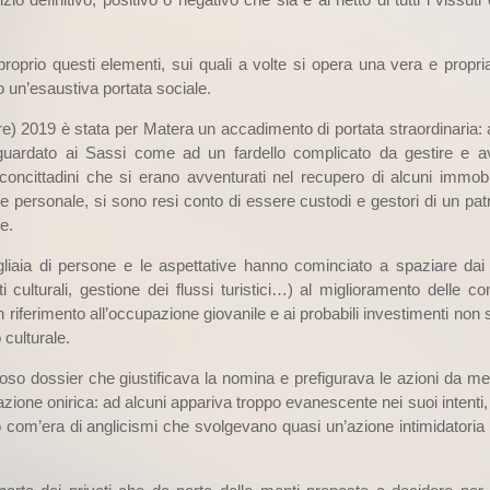
roprio questi elementi, sui quali a volte si opera una vera e propria 
 un’esaustiva portata sociale.
) 2019 è stata per Matera un accadimento di portata straordinaria: 
uardato ai Sassi come ad un fardello complicato da gestire e 
oncittadini che si erano avventurati nel recupero di alcuni immobil
ne personale, si sono resi conto di essere custodi e gestori di un pat
e.
liaia di persone e le aspettative hanno cominciato a spaziare dai 
iti culturali, gestione dei flussi turistici…) al miglioramento delle co
 riferimento all’occupazione giovanile e ai probabili investimenti non 
 culturale.
poso dossier che giustificava la nomina e prefigurava le azioni da met
zione onirica: ad alcuni appariva troppo evanescente nei suoi intenti, 
to com’era di anglicismi che svolgevano quasi un’azione intimidatoria 