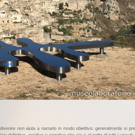
ivenire non aiuta a narrarlo in modo obiettivo: generalmente si pre
o definitivo, positivo o negativo che sia e al netto di tutti i vissuti