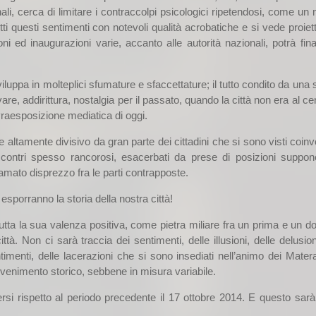
ali, cerca di limitare i contraccolpi psicologici ripetendosi, come un
ti questi sentimenti con notevoli qualità acrobatiche e si vede proiet
oni ed inaugurazioni varie, accanto alle autorità nazionali, potrà fin
viluppa in molteplici sfumature e sfaccettature; il tutto condito da una s
, addirittura, nostalgia per il passato, quando la città non era al ce
sovraesposizione mediatica di oggi.
ltamente divisivo da gran parte dei cittadini che si sono visti coinvo
 scontri spesso rancorosi, esacerbati da prese di posizioni suppon
lamato disprezzo fra le parti contrapposte.
esporranno la storia della nostra città!
tutta la sua valenza positiva, come pietra miliare fra un prima e un d
ittà. Non ci sarà traccia dei sentimenti, delle illusioni, delle delusion
ntimenti, delle lacerazioni che si sono insediati nell’animo dei Mater
vvenimento storico, sebbene in misura variabile.
rsi rispetto al periodo precedente il 17 ottobre 2014. E questo sarà 