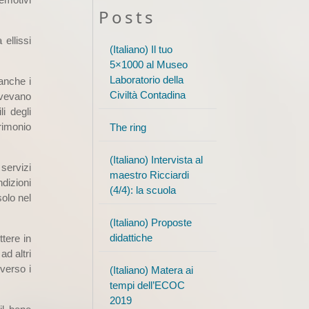
Posts
ellissi
(Italiano) Il tuo
5×1000 al Museo
Laboratorio della
anche i
Civiltà Contadina
avevano
i degli
rimonio
The ring
(Italiano) Intervista al
servizi
maestro Ricciardi
ndizioni
(4/4): la scuola
solo nel
(Italiano) Proposte
didattiche
tere in
ad altri
verso i
(Italiano) Matera ai
tempi dell’ECOC
2019