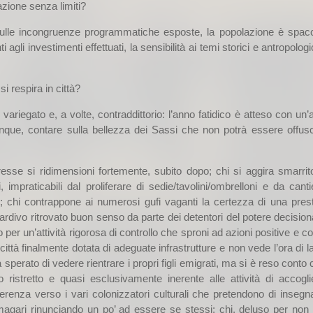
cazione senza limiti?
ulle incongruenze programmatiche esposte, la popolazione è spacc
li investimenti effettuati, la sensibilità ai temi storici e antropolog
i respira in città?
variegato e, a volte, contraddittorio: l’anno fatidico è atteso con un’
unque, contare sulla bellezza dei Sassi che non potrà essere offus
resse si ridimensioni fortemente, subito dopo; chi si aggira smarrito
 impraticabili dal proliferare di sedie/tavolini/ombrelloni e da canti
chi contrappone ai numerosi gufi vaganti la certezza di una pres
tardivo ritrovato buon senso da parte dei detentori del potere decision
 per un’attività rigorosa di controllo che sproni ad azioni positive e c
ittà finalmente dotata di adeguate infrastrutture e non vede l’ora di l
sperato di vedere rientrare i propri figli emigrati, ma si è reso conto
 ristretto e quasi esclusivamente inerente alle attività di accogl
erenza verso i vari colonizzatori culturali che pretendono di insegna
 magari rinunciando un po’ ad essere se stessi; chi, deluso per non