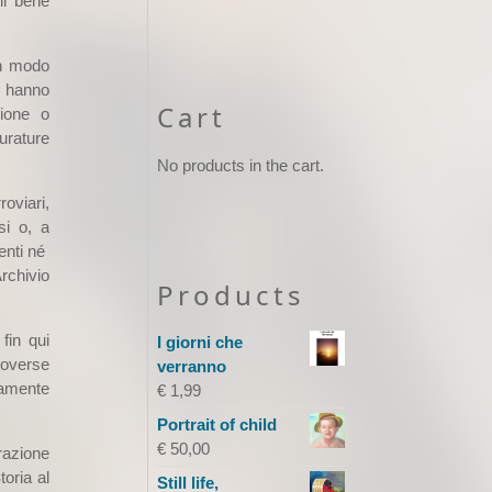
il bene
 in modo
, hanno
Cart
zione o
durature
No products in the cart.
roviari,
si o, a
tenti né
Archivio
Products
fin qui
I giorni che
roverse
verranno
icamente
€
1,99
Portrait of child
€
50,00
trazione
toria al
Still life,