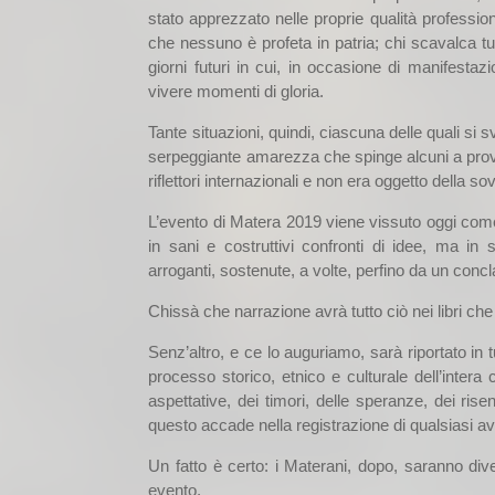
stato apprezzato nelle proprie qualità profession
che nessuno è profeta in patria; chi scavalca tut
giorni futuri in cui, in occasione di manifestazi
vivere momenti di gloria.
Tante situazioni, quindi, ciascuna delle quali si s
serpeggiante amarezza che spinge alcuni a provare
riflettori internazionali e non era oggetto della 
L’evento di Matera 2019 viene vissuto oggi come a
in sani e costruttivi confronti di idee, ma in
arroganti, sostenute, a volte, perfino da un conc
Chissà che narrazione avrà tutto ciò nei libri che 
Senz’altro, e ce lo auguriamo, sarà riportato in 
processo storico, etnico e culturale dell’intera c
aspettative, dei timori, delle speranze, dei rise
questo accade nella registrazione di qualsiasi a
Un fatto è certo: i Materani, dopo, saranno dive
evento.