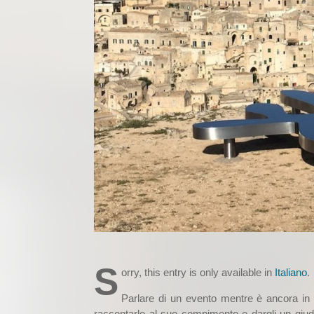
S
orry, this entry is only available in
Italiano
.
Parlare di un evento mentre è ancora in d
raccontarlo al suo compimento e dargli un giudizi