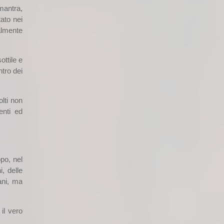
 mantra,
tato nei
almente
ottile e
ntro dei
lti non
enti ed
opo, nel
i, delle
ani, ma
il vero