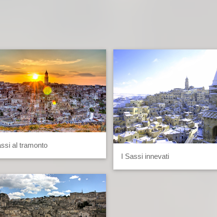
assi al tramonto
I Sassi innevati