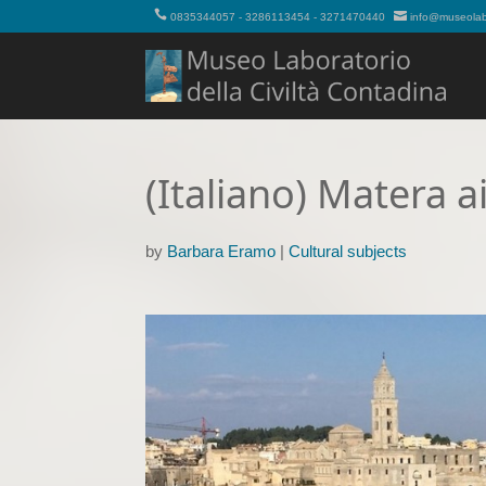
0835344057 - 3286113454 - 3271470440
info@museolabo
(Italiano) Matera 
by
Barbara Eramo
|
Cultural subjects