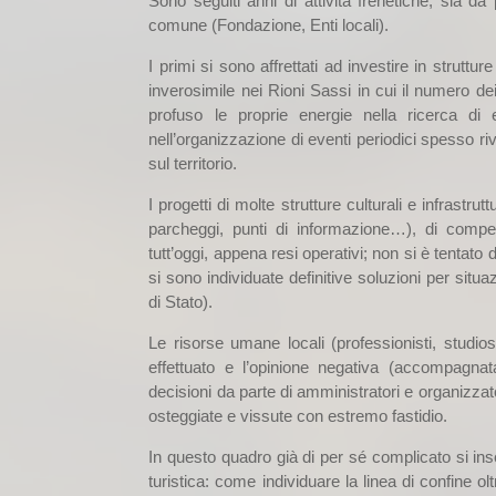
Sono seguiti anni di attività frenetiche, sia d
comune (Fondazione, Enti locali).
I primi si sono affrettati ad investire in strutt
inverosimile nei Rioni Sassi in cui il numero de
profuso le proprie energie nella ricerca di e
nell’organizzazione di eventi periodici spesso ri
sul territorio.
I progetti di molte strutture culturali e infrastr
parcheggi, punti di informazione…), di competen
tutt’oggi, appena resi operativi; non si è tentato 
si sono individuate definitive soluzioni per situazi
di Stato).
Le risorse umane locali (professionisti, studio
effettuato e l’opinione negativa (accompagnat
decisioni da parte di amministratori e organizzat
osteggiate e vissute con estremo fastidio.
In questo quadro già di per sé complicato si inse
turistica: come individuare la linea di confine olt