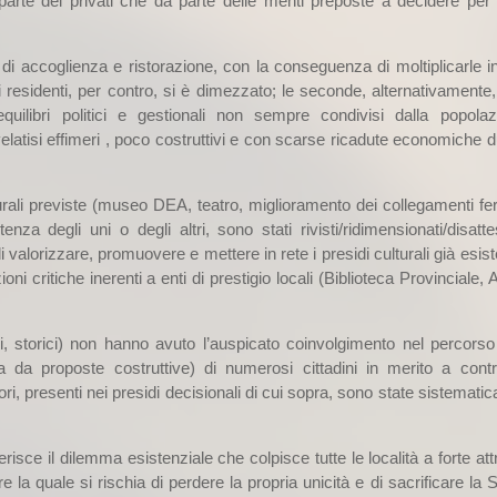
a parte dei privati che da parte delle menti preposte a decidere per 
ure di accoglienza e ristorazione, con la conseguenza di moltiplicarle
i residenti, per contro, si è dimezzato; le seconde, alternativamente
quilibri politici e gestionali non sempre condivisi dalla popola
velatisi effimeri , poco costruttivi e con scarse ricadute economiche 
utturali previste (museo DEA, teatro, miglioramento dei collegamenti fer
za degli uni o degli altri, sono stati rivisti/ridimensionati/disatte
di valorizzare, promuovere e mettere in rete i presidi culturali già esis
oni critiche inerenti a enti di prestigio locali (Biblioteca Provinciale, 
si, storici) non hanno avuto l’auspicato coinvolgimento nel percorso 
a da proposte costruttive) di numerosi cittadini in merito a cont
ori, presenti nei presidi decisionali di cui sopra, sono state sistemat
risce il dilemma esistenziale che colpisce tutte le località a forte at
re la quale si rischia di perdere la propria unicità e di sacrificare la S