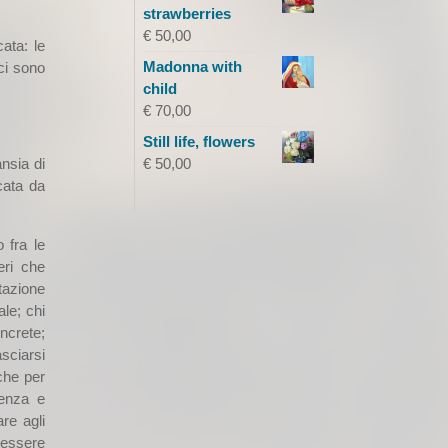
strawberries
€
50,00
ata: le
Madonna with
ici sono
child
€
70,00
Still life, flowers
€
50,00
ansia di
cata da
 fra le
eri che
tazione
ale; chi
oncrete;
asciarsi
 che per
ienza e
re agli
 essere