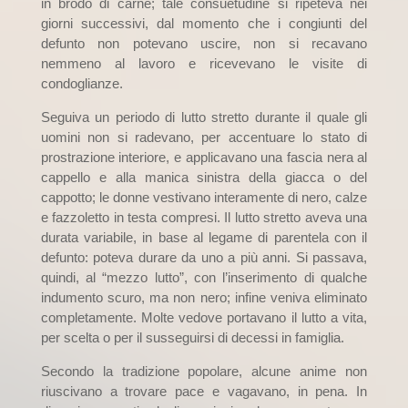
in brodo di carne; tale consuetudine si ripeteva nei
giorni successivi, dal momento che i congiunti del
defunto non potevano uscire, non si recavano
nemmeno al lavoro e ricevevano le visite di
condoglianze.
Seguiva un periodo di lutto stretto durante il quale gli
uomini non si radevano, per accentuare lo stato di
prostrazione interiore, e applicavano una fascia nera al
cappello e alla manica sinistra della giacca o del
cappotto; le donne vestivano interamente di nero, calze
e fazzoletto in testa compresi. Il lutto stretto aveva una
durata variabile, in base al legame di parentela con il
defunto: poteva durare da uno a più anni. Si passava,
quindi, al “mezzo lutto”, con l’inserimento di qualche
indumento scuro, ma non nero; infine veniva eliminato
completamente. Molte vedove portavano il lutto a vita,
per scelta o per il susseguirsi di decessi in famiglia.
Secondo la tradizione popolare, alcune anime non
riuscivano a trovare pace e vagavano, in pena. In