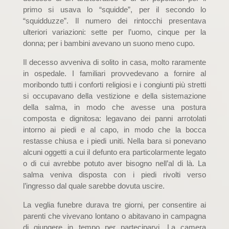
primo si usava lo “squidde”, per il secondo lo
“squidduzze”. Il numero dei rintocchi presentava
ulteriori variazioni: sette per l’uomo, cinque per la
donna; per i bambini avevano un suono meno cupo.
Il decesso avveniva di solito in casa, molto raramente
in ospedale. I familiari provvedevano a fornire al
moribondo tutti i conforti religiosi e i congiunti più stretti
si occupavano della vestizione e della sistemazione
della salma, in modo che avesse una postura
composta e dignitosa: legavano dei panni arrotolati
intorno ai piedi e al capo, in modo che la bocca
restasse chiusa e i piedi uniti. Nella bara si ponevano
alcuni oggetti a cui il defunto era particolarmente legato
o di cui avrebbe potuto aver bisogno nell’al di là. La
salma veniva disposta con i piedi rivolti verso
l’ingresso dal quale sarebbe dovuta uscire.
La veglia funebre durava tre giorni, per consentire ai
parenti che vivevano lontano o abitavano in campagna
di giungere in tempo per parteciparvi. La camera