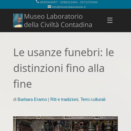
0835344057 - 3286113454 - 3271470440
info@museolaboratorio.it
☰
Le usanze funebri: le
distinzioni fino alla
fine
di
Barbara Eramo
|
Riti e tradizioni
,
Temi culturali