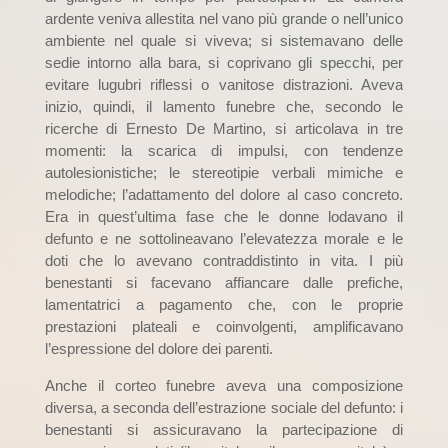
ardente veniva allestita nel vano più grande o nell’unico
ambiente nel quale si viveva; si sistemavano delle
sedie intorno alla bara, si coprivano gli specchi, per
evitare lugubri riflessi o vanitose distrazioni. Aveva
inizio, quindi, il lamento funebre che, secondo le
ricerche di Ernesto De Martino, si articolava in tre
momenti: la scarica di impulsi, con tendenze
autolesionistiche; le stereotipie verbali mimiche e
melodiche; l’adattamento del dolore al caso concreto.
Era in quest’ultima fase che le donne lodavano il
defunto e ne sottolineavano l’elevatezza morale e le
doti che lo avevano contraddistinto in vita. I più
benestanti si facevano affiancare dalle prefiche,
lamentatrici a pagamento che, con le proprie
prestazioni plateali e coinvolgenti, amplificavano
l’espressione del dolore dei parenti.
Anche il corteo funebre aveva una composizione
diversa, a seconda dell’estrazione sociale del defunto: i
benestanti si assicuravano la partecipazione di