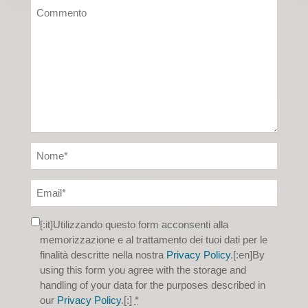
[:it]Utilizzando questo form acconsenti alla
memorizzazione e al trattamento dei tuoi dati per le
finalità descritte nella nostra
Privacy Policy
.[:en]By
using this form you agree with the storage and
handling of your data for the purposes described in
our
Privacy Policy
.[:]
*