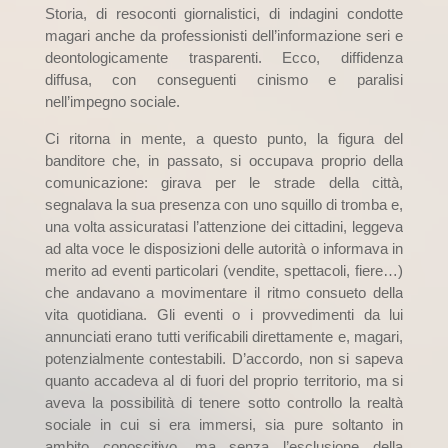
Storia, di resoconti giornalistici, di indagini condotte
magari anche da professionisti dell’informazione seri e
deontologicamente trasparenti. Ecco, diffidenza
diffusa, con conseguenti cinismo e paralisi
nell’impegno sociale.
Ci ritorna in mente, a questo punto, la figura del
banditore che, in passato, si occupava proprio della
comunicazione: girava per le strade della città,
segnalava la sua presenza con uno squillo di tromba e,
una volta assicuratasi l’attenzione dei cittadini, leggeva
ad alta voce le disposizioni delle autorità o informava in
merito ad eventi particolari (vendite, spettacoli, fiere…)
che andavano a movimentare il ritmo consueto della
vita quotidiana. Gli eventi o i provvedimenti da lui
annunciati erano tutti verificabili direttamente e, magari,
potenzialmente contestabili. D’accordo, non si sapeva
quanto accadeva al di fuori del proprio territorio, ma si
aveva la possibilità di tenere sotto controllo la realtà
sociale in cui si era immersi, sia pure soltanto in
ambito conoscitivo, ma senza l’esclusione della