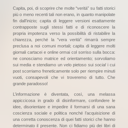
Capita, poi, di scoprire che molte “verità” su fatti storici
più o meno recenti tali non erano, in quanto manipolate
fin dall’inizio; capita di leggere versioni esattamente
contrapposte sugli stessi fatti e di riconoscere la
propria impotenza verso la possibilità di ristabilire la
chiarezza, perché la “vera verità” rimarrà sempre
preclusa a noi comuni mortali; capita di leggere molti
giornali cartacei e online ormai col sorriso sulla bocca:
ne conosciamo matrice ed orientamento; sorvoliamo
sui media e stendiamo un velo pietoso sui
social
i cui
post scorriamo freneticamente solo per riempire minuti
vuoti, consapevoli che vi troveremo di tutto. Che
grande paradosso!
L’informazione è diventata, così, una melassa
appiccicosa in grado di disinformare, confondere le
idee, disorientare e impedire il formarsi di una sana
coscienza sociale e politica nonché l’acquisizione di
una corretta conoscenza di quei fatti storici che hanno
determinato il presente. Non ci fidiamo più dei libri di