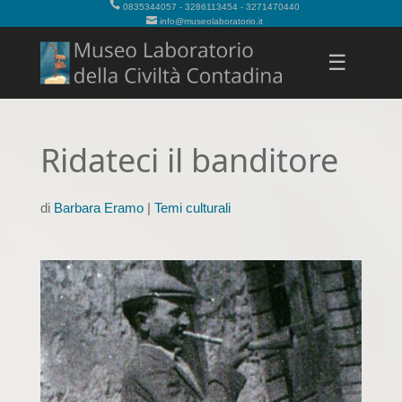
0835344057 - 3286113454 - 3271470440
info@museolaboratorio.it
☰
Ridateci il banditore
di
Barbara Eramo
|
Temi culturali