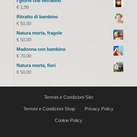
I giorni che verranno
€
1,99
Ritratto di bambino
€
50,00
Natura morta, fragole
€
50,00
Madonna con bambino
€
70,00
Natura morta, fiori
€
50,00
Termini e Condizioni Sito
Termini e Condizioni Shop
Privacy Policy
Cookie Policy