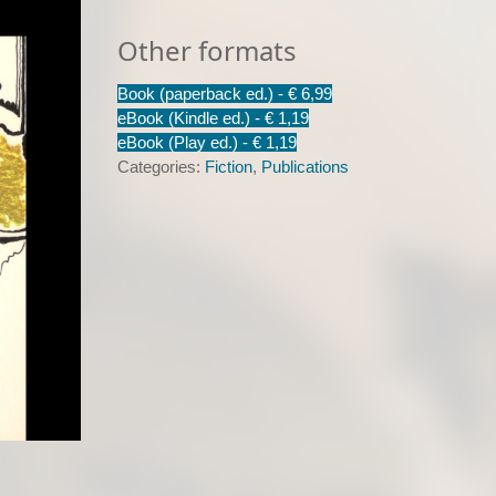
naviganti
quantity
Other formats
Book (paperback ed.) -
€ 6,99
eBook (Kindle ed.) -
€ 1,19
eBook (Play ed.) -
€ 1,19
Categories:
Fiction
,
Publications