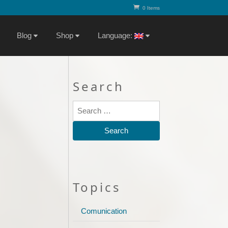
0 Items
Blog
Shop
Language:
Search
Topics
Comunication