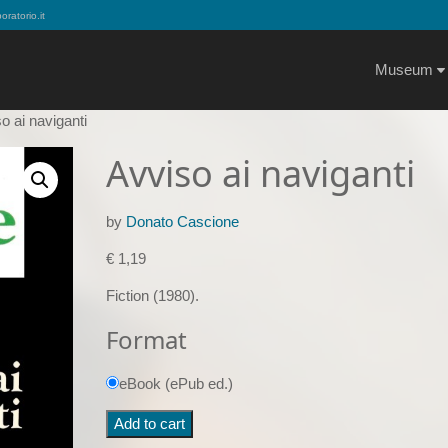
ratorio.it
Museum
o ai naviganti
Avviso ai naviganti
by
Donato Cascione
€
1,19
Fiction (1980).
Format
eBook (ePub ed.)
Avviso
Add to cart
ai