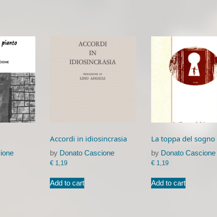
Accordi in idiosincrasia
La toppa del sogno
ione
by
Donato Cascione
by
Donato Cascione
€
1,19
€
1,19
Add to cart
Add to cart