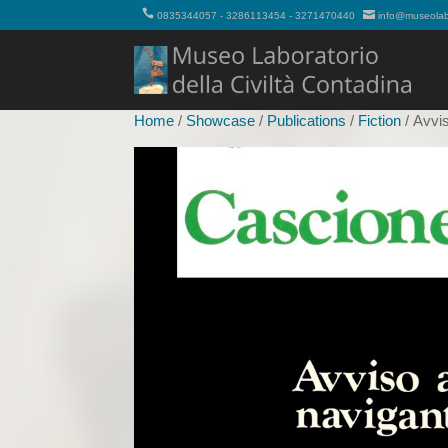
0835344057 - 3286113454 - 3271470440
info@museolabo
Home
/
Showcase
/
Publications
/
Fiction
/ Avvis