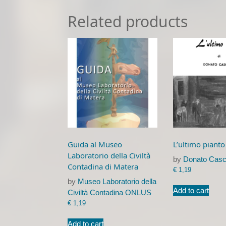
Related products
Guida al Museo
L’ultimo pianto
Laboratorio della Civiltà
by
Donato Casc
Contadina di Matera
€
1,19
by
Museo Laboratorio della
Add to cart
Civiltà Contadina ONLUS
€
1,19
Add to cart