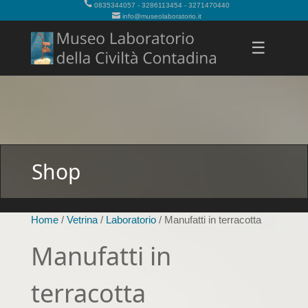
0835344057 - 3286113454 - 3271470440
info@museolaboratorio.it
☰
Shop
Home
/
Vetrina
/
Laboratorio
/ Manufatti in terracotta
Manufatti in
terracotta