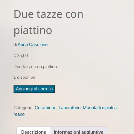
Due tazze con
piattino
di
Anna Cascione
€
25,00
Due tazze con piattino.
1 disponibili
Due
Aggiungi al carrello
tazze
con
piattino
Categorie:
Ceramiche
,
Laboratorio
,
Manufatti dipinti a
quantità
mano
Descrizione
Informazioni aggiuntive