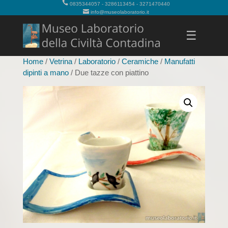
0835344057 - 3286113454 - 3271470440
info@museolaboratorio.it
☰
Home
/
Vetrina
/
Laboratorio
/
Ceramiche
/
Manufatti
dipinti a mano
/ Due tazze con piattino