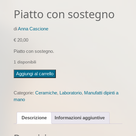
Piatto con sostegno
di
Anna Cascione
€
20,00
Piatto con sostegno.
1 disponibili
Piatto
Aggiungi al carrello
con
sostegno
quantità
Categorie:
Ceramiche
,
Laboratorio
,
Manufatti dipinti a
mano
Descrizione
Informazioni aggiuntive