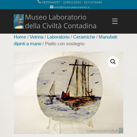
0835344057 - 3286113454 - 3271470440
info@museolaboratorio.it
☰
Home
/
Vetrina
/
Laboratorio
/
Ceramiche
/
Manufatti
dipinti a mano
/ Piatto con sostegno