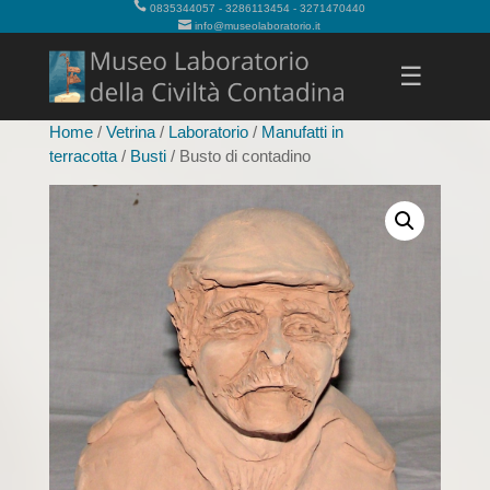
0835344057 - 3286113454 - 3271470440
info@museolaboratorio.it
☰
Home
/
Vetrina
/
Laboratorio
/
Manufatti in
terracotta
/
Busti
/ Busto di contadino