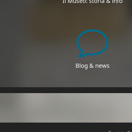
Il Museo: storia & info
Blog & news