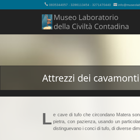
0835344057 - 3286113454 - 3271470440
info@museolabo
Attrezzi dei cavamonti
L
e cave di tufo che circondano Matera sono 
pietra, con pazienza, usando un particola
distinguevano i conci di tufo, di diverse dime