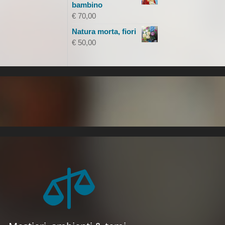
bambino
€
70,00
Natura morta, fiori
€
50,00