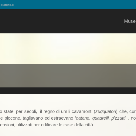
ratorio.it
Muse
state, per secoli, il regno di umili cavamonti (
zuqquatori
) che, cur
re piccone, tagliavano ed estraevano ‘
catene, quadrelli, p’zzuttl
‘ , n
nsioni, utilizzati per edificare le case della città.