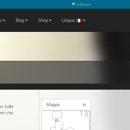
0 Elementi
o
Blog
Shop
Lingua:
Mappa
⊖
vi sulla
13
omi che
Attrezzi dei cavamonti